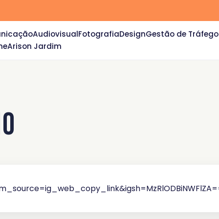
unicação
Audiovisual
Fotografia
Design
Gestão de Tráfego
ne
Arison Jardim
io
utm_source=ig_web_copy_link&igsh=MzRlODBiNWFlZA=