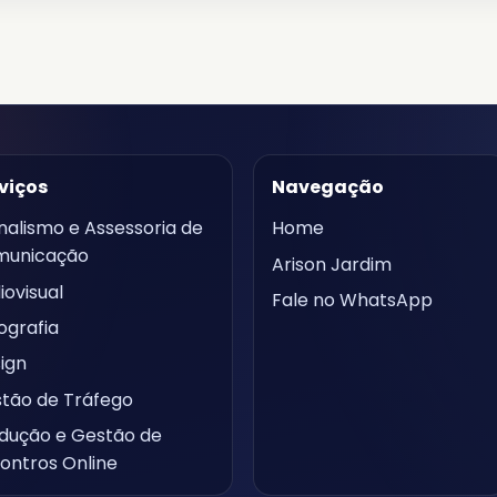
viços
Navegação
nalismo e Assessoria de
Home
municação
Arison Jardim
iovisual
Fale no WhatsApp
ografia
ign
tão de Tráfego
dução e Gestão de
ontros Online